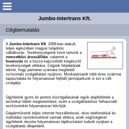
Jumbo-Intertrans Kft.
Keresés
Cégbemutatás
Cégbemutatás
A
Jumbo-Intertrans Kft
. 2008-ban alakult,
Tevékenység
teljes egészében magyar tulajdonú
vállalkozás. Tevékenységeink közé tartozik a
nemzetközi áruszállítás
, valamint a
Járműpark
fuvarozás
és a hozzá kapcsolódó kiegészítő
tevékenységek ellátása. Cégünk feladatának
tekinti, hogy partnerei számára megfelelő
színvonalú szolgáltatást nyújtson. Munkatársaink több éves szakmai
Galéria
tapasztalata és folyamatosan fejlődő járműparkunk is ezt a célt
szolgálja.
Karrier
Ügyfeleink gyors és pontos kiszolgálásának egyik alapfeltétele a
technikai háttér megteremtése, ezért a szolgáltatáshoz felhasznált
eszközeinket folyamatosan bővítjük.
Kapcsolatok
Gépjárműveink teljes internet hozzáféréssel, okos telefonokkal és
műholdas nyomkövetővel vannak ellátva, ezek segítségével
ügyfeleink részére folyamatosan tájékoztatást tudunk nyújtani a
szolgáltatás állapotáról.