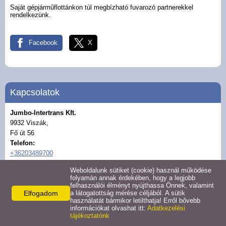
Saját gépjárműflottánkon túl megbízható fuvarozó partnerekkel
rendelkezünk.
Facebook
X
Kapcsolatok
Jumbo-Intertrans Kft.
9932 Viszák,
Fő út 56
Telefon:
+36203489700
Weboldalunk sütiket (cookie) használ működése
Fax:
+3694789476
folyamán annak érdekében, hogy a legjobb
E-mail:
felhasználói élményt nyújthassa Önnek, valamint
Elfogadom
a látogatottság mérése céljából. A sütik
info@jumbo-intertrans.com
használatát bármikor letilthatja! Erről bővebb
információkat olvashat itt:
Adatkezelési
tájékoztatónk